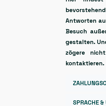
bevorstehe
Antworten au
Besuch
auße
gestalten. Und
zögere nic
kontaktieren.
ZAHLUNGSO
SPRACHE &