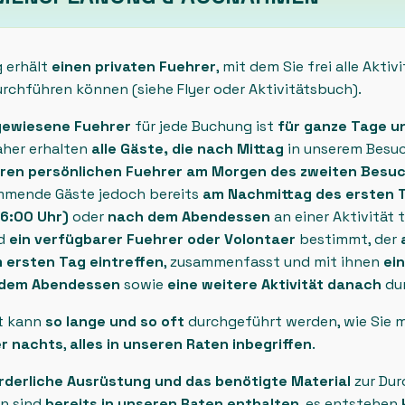
 erhält
einen privaten Fuehrer
, mit dem Sie frei alle Aktiv
rchführen können (siehe Flyer oder Aktivitätsbuch).
gewiesene Fuehrer
für jede Buchung ist
für ganze Tage u
Daher erhalten
alle Gäste, die nach Mittag
in unserem Besu
hren persönlichen Fuehrer am Morgen des zweiten Besu
mmende Gäste jedoch bereits
am Nachmittag des ersten T
16:00 Uhr)
oder
nach dem Abendessen
an einer Aktivität
rd
ein verfügbarer Fuehrer oder Volontaer
bestimmt, der
m ersten Tag eintreffen
, zusammenfasst und mit ihnen
ei
r dem Abendessen
sowie
eine weitere Aktivität danach
dur
ät kann
so lange und so oft
durchgeführt werden, wie Sie 
r nachts
,
alles in unseren Raten inbegriffen
.
rderliche Ausrüstung und das benötigte Material
zur Dur
en sind
bereits in unseren Raten enthalten
, es entstehen