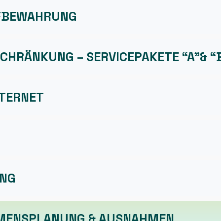
FBEWAHRUNG
CHRÄNKUNG – SERVICEPAKETE “A”& “
NTERNET
UNG
MENSPLANUNG & AUSNAHMEN