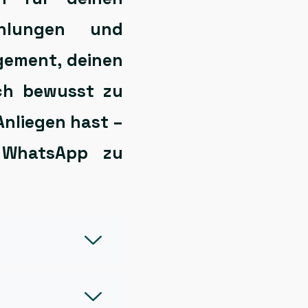
hlungen
und
gement, deinen
ch bewusst
zu
Anliegen hast –
r
WhatsApp
zu