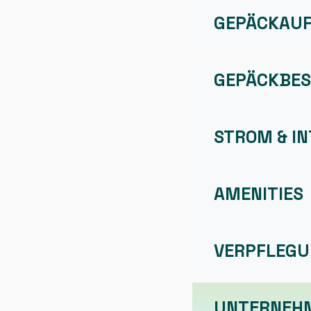
GEPÄCKAU
GEPÄCKBES
STROM & I
AMENITIES
VERPFLEG
UNTERNEH