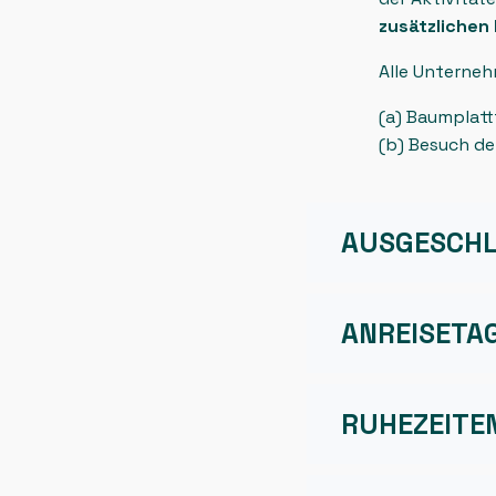
zusätzlichen
Alle Unterne
(a) Baumplat
(b) Besuch d
AUSGESCHL
ANREISETA
RUHEZEITE