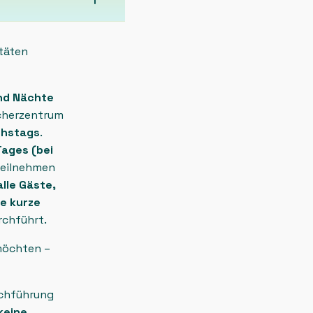
itäten
nd Nächte
cherzentrum
chstags
.
ages (bei
 teilnehmen
alle Gäste,
ne kurze
chführt.
möchten –
chführung
keine