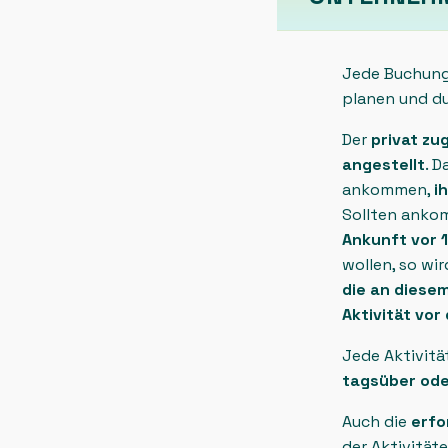
Jede Buchung
planen und du
Der
privat zu
angestellt
. 
ankommen,
i
Sollten anko
Ankunft vor 
wollen, so wi
die an diese
Aktivität vo
Jede Aktivit
tagsüber ode
Auch die
erfo
der Aktivität