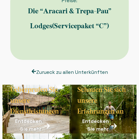
Preise:
Die “Aracari & Trepa-Pau”
Lodges(Servicepaket “C”)
Zurueck zu allen Unterkünften
Ueberprufen Sie
Schauen Sie sich
unsere
unsere
Dienstleistungen
Erfahrungen an
Entdecken
Entdecken
Sie mehr
Sie mehr