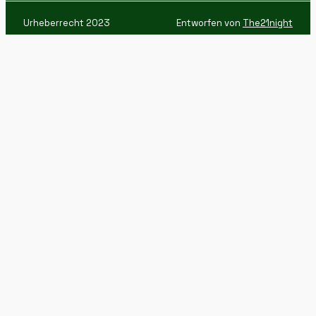
Urheberrecht 2023
Entworfen von
The21night