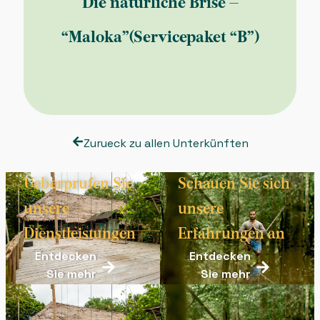
Die natürliche Brise –
“Maloka”(Servicepaket “B”)
Zurueck zu allen Unterkünften
Ueberprufen Sie
Schauen Sie sich
unsere
unsere
Dienstleistungen
Erfahrungen an
Entdecken
Entdecken
Sie mehr
Sie mehr