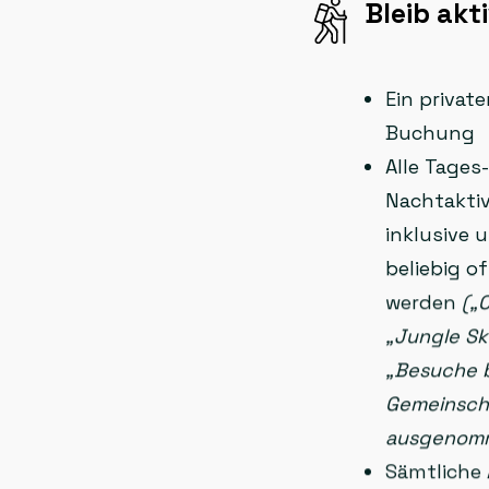
Bleib akti
Ein private
Buchung
Alle Tages
Nachtaktiv
inklusive 
beliebig o
werden
(„
„Jungle S
„Besuche b
Gemeinscha
ausgenom
Sämtliche