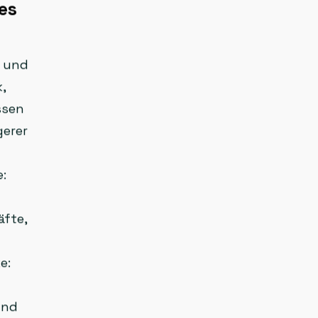
es
s und
,
ssen
gerer
e:
äfte,
e:
und