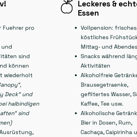
v!
Leckeres & echt
Essen
r Fuehrer pro
Vollpension: frische
köstliches Frühstück
- und
Mittag- und Abende
itäten sind
Snacks während län
und können
Aktivitäten
ft wiederholt
Alkoholfreie Getränk
Canopy“,
Brausegetraenke,
ky Deck“ und
gefiltertes Wasser, S
ei halbindigen
Kaffee, Tee usw.
ften“ sind
Alkoholische Getränk
men)
Bier in Dosen, Rum,
 Ausrüstung,
Cachaça, Caipirinha 