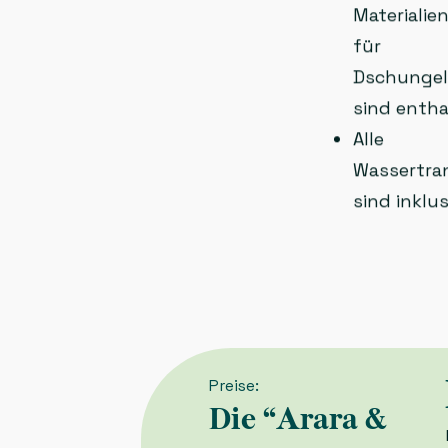
Materialie
für
Dschunge
sind entha
Alle
Wassertra
sind inklus
Preise:
Die “Arara &