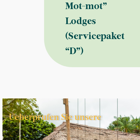
Mot-mot”
Lodges
(Servicepaket
“D”)
Ueberprufen Sie unsere