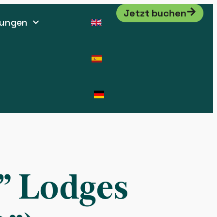
Jetzt buchen
tungen
” Lodges