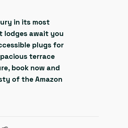
ury in its most
lt lodges await you
ccessible plugs for
spacious terrace
ure, book now and
sty of the Amazon