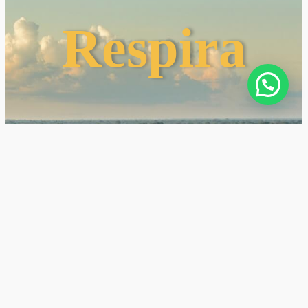
Respira
mmmm...
Reconéctate