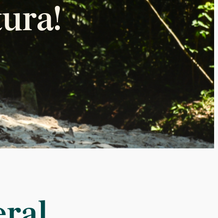
ura!
eral