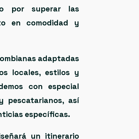
no por
superar las
nto en
comodidad y
olombianas
adaptadas
s locales, estilos y
demos con especial
y pescatarianos
, así
ticias específicas.
iseñará un itinerario