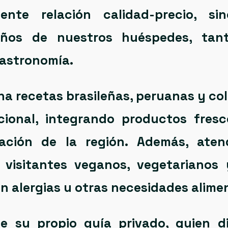
lente relación calidad-precio
, si
eños
de nuestros huéspedes, ta
gastronomía.
ina
recetas brasileñas, peruanas y c
cional, integrando productos fresco
ación de la región. Además, aten
 visitantes
veganos, vegetarianos 
n alergias u otras necesidades alimen
uye su
propio guía privado
, quien d