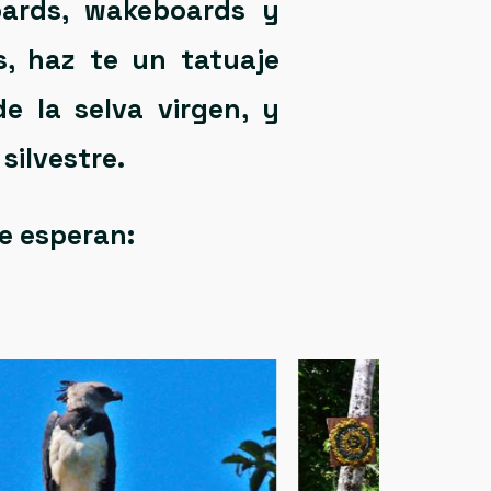
ards
,
wakeboards
y
s
, haz te un
tatuaje
 la selva virgen, y
silvestre.
te esperan: