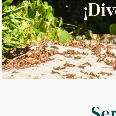
¡Di
Ser